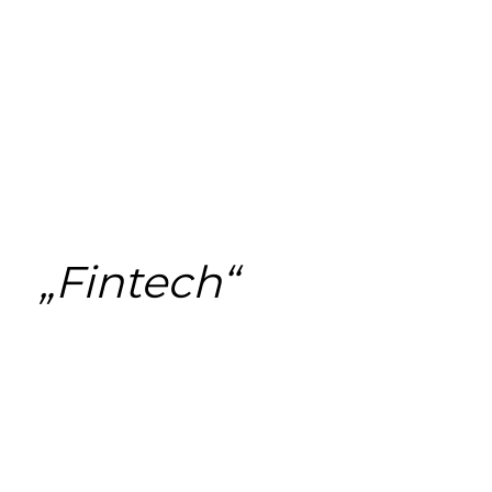
„Fintech“
Play
Video