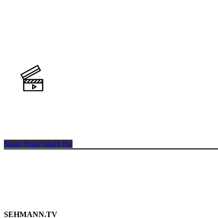
Share
Share
Share
Pin
SEHMANN.TV